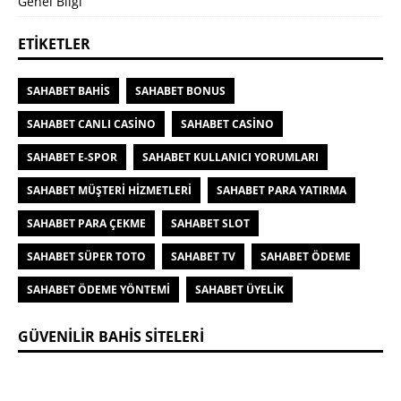
Genel Bilgi
ETIKETLER
SAHABET BAHIS
SAHABET BONUS
SAHABET CANLI CASINO
SAHABET CASINO
SAHABET E-SPOR
SAHABET KULLANICI YORUMLARI
SAHABET MÜŞTERI HIZMETLERI
SAHABET PARA YATIRMA
SAHABET PARA ÇEKME
SAHABET SLOT
SAHABET SÜPER TOTO
SAHABET TV
SAHABET ÖDEME
SAHABET ÖDEME YÖNTEMI
SAHABET ÜYELIK
GÜVENILIR BAHIS SITELERI