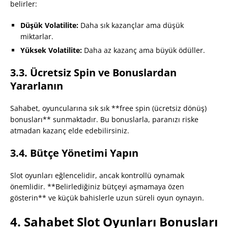
belirler:
Düşük Volatilite:
Daha sık kazançlar ama düşük
miktarlar.
Yüksek Volatilite:
Daha az kazanç ama büyük ödüller.
3.3. Ücretsiz Spin ve Bonuslardan
Yararlanın
Sahabet, oyuncularına sık sık **free spin (ücretsiz dönüş)
bonusları** sunmaktadır. Bu bonuslarla, paranızı riske
atmadan kazanç elde edebilirsiniz.
3.4. Bütçe Yönetimi Yapın
Slot oyunları eğlencelidir, ancak kontrollü oynamak
önemlidir. **Belirlediğiniz bütçeyi aşmamaya özen
gösterin** ve küçük bahislerle uzun süreli oyun oynayın.
4. Sahabet Slot Oyunları Bonusları