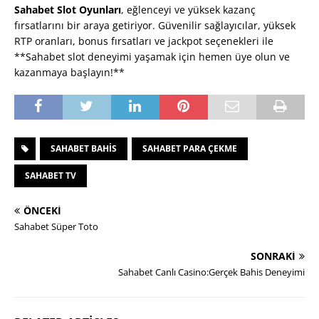
Sahabet Slot Oyunları
, eğlenceyi ve yüksek kazanç
fırsatlarını bir araya getiriyor. Güvenilir sağlayıcılar, yüksek
RTP oranları, bonus fırsatları ve jackpot seçenekleri ile
**Sahabet slot deneyimi yaşamak için hemen üye olun ve
kazanmaya başlayın!**
SAHABET BAHIS
SAHABET PARA ÇEKME
SAHABET TV
ÖNCEKI
Sahabet Süper Toto
SONRAKI
Sahabet Canlı Casino:Gerçek Bahis Deneyimi